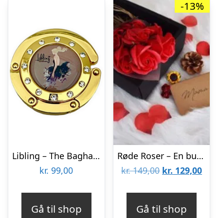
-13%
Libling – The Baghanger Taskeholder
Røde Roser – En buket af sæberoser
Den
De
kr.
99,00
kr.
149,00
kr.
129,00
oprindelige
aktu
pris
pris
Gå til shop
Gå til shop
var:
er: