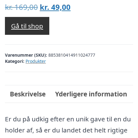
Den
Den
kr.
169,00
kr.
49,00
oprindelige
aktuelle
pris
pris
Gå til shop
var:
er:
kr. 169,00.
kr. 49,00.
Varenummer (SKU):
8853810414911024777
Kategori:
Produkter
Beskrivelse
Yderligere information
Er du på udkig efter en unik gave til en du
holder af, så er du landet det helt rigtige