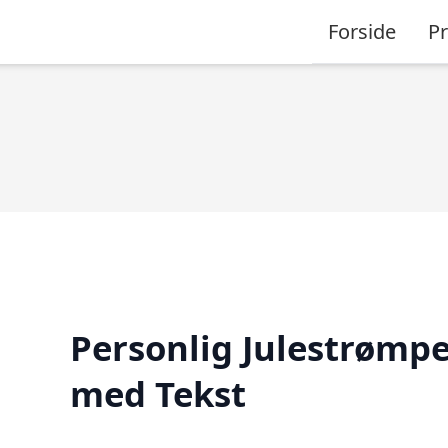
Forside
P
Personlig Julestrømp
med Tekst