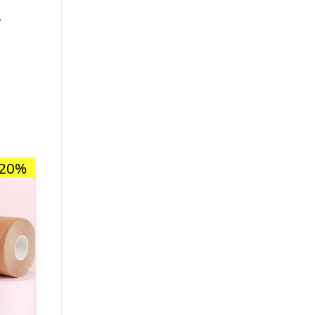
.
-20%